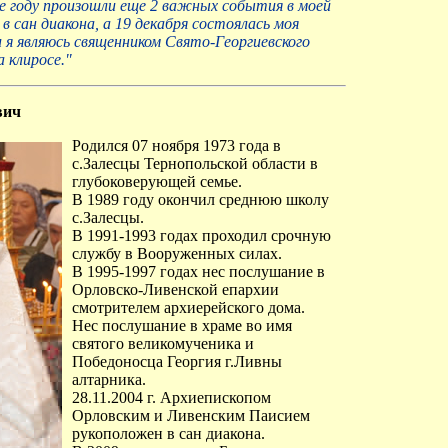
же году произошли еще 2 важных события в моей
 сан диакона, а 19 декабря состоялась моя
и я являюсь священником Свято-Георгиевского
а клиросе."
вич
Родился 07 ноября 1973 года в
с.Залесцы Тернопольской области в
глубоковерующей семье.
В 1989 году окончил среднюю школу
с.Залесцы.
В 1991-1993 годах проходил срочную
службу в Вооруженных силах.
В 1995-1997 годах нес послушание в
Орловско-Ливенской епархии
смотрителем архиерейского дома.
Нес послушание в храме во имя
святого великомученика и
Победоносца Георгия г.Ливны
алтарника.
28.11.2004 г. Архиепископом
Орловским и Ливенским Паисием
рукоположен в сан диакона.