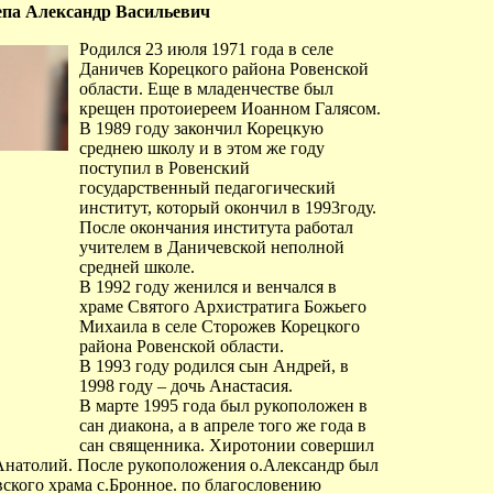
па Александр Васильевич
Родился 23 июля 1971 года в селе
Даничев Корецкого района Ровенской
области. Еще в младенчестве был
крещен протоиереем Иоанном Галясом.
В 1989 году закончил Корецкую
среднею школу и в этом же году
поступил в Ровенский
государственный педагогический
институт, который окончил в 1993году.
После окончания института работал
учителем в Даничевской неполной
средней школе.
В 1992 году женился и венчался в
храме Святого Архистратига Божьего
Михаила в селе Сторожев Корецкого
района Ровенской области.
В 1993 году родился сын Андрей, в
1998 году – дочь Анастасия.
В марте 1995 года был рукоположен в
сан диакона, а в апреле того же года в
сан священника. Хиротонии совершил
Анатолий. После рукоположения о.Александр был
ского храма с.Бронное. по благословению