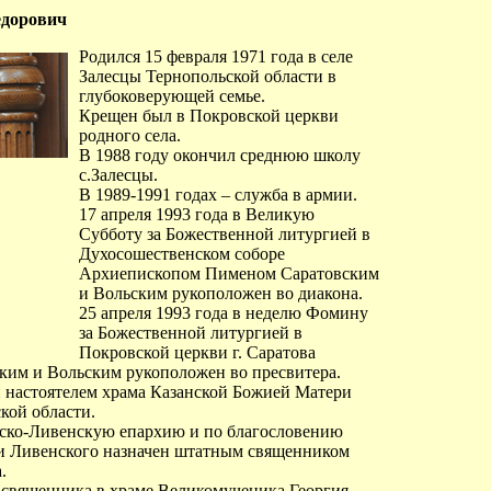
едорович
Родился 15 февраля 1971 года в селе
Залесцы Тернопольской области в
глубоковерующей семье.
Крещен был в Покровской церкви
родного села.
В 1988 году окончил среднюю школу
с.Залесцы.
В 1989-1991 годах – служба в армии.
17 апреля 1993 года в Великую
Субботу за Божественной литургией в
Духосошественском соборе
Архиепископом Пименом Саратовским
и Вольским рукоположен во диакона.
25 апреля 1993 года в неделю Фомину
за Божественной литургией в
Покровской церкви г. Саратова
им и Вольским рукоположен во пресвитера.
 настоятелем храма Казанской Божией Матери
кой области.
вско-Ливенскую епархию и по благословению
и Ливенского назначен штатным священником
.
я священника в храме Великомученика Георгия