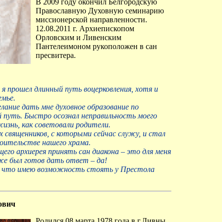
В 2009 году окончил Белгородскую
Православную Духовную семинарию
миссионерской направленности.
12.08.2011 г. Архиепископом
Орловским и Ливенским
Пантелеимоном рукоположен в сан
пресвитера.
 я прошел длинный путь воцерковления, хотя и
емье.
лание дать мне духовное образование по
ой путь. Быстро осознал неправильность моего
изнь, как советовали родители.
священников, с которыми сейчас служу, и стал
оительстве нашего храма.
щего архиерея принять сан диакона – это для меня
же был готов дать ответ – да!
о, что имею возможность стоять у Престола
ович
Родился 08 марта 1978 года в г.Ливны