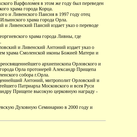
ского Варфоломея в этом же году был переведен
кого храма города Корца.
го и Ливенского Паисия в 1997 году отец
Ильинского храма города Орла.
й и Ливенский Паисий издает указ о переводе
Георгиевского храма города Ливны, где
.
ловский и Ливенский Антоний издает указ о
лем храма Смоленской иконы Божией Матери и
преосвященнейшего архиепископа Орловского и
города Орла протоиерей Александр Прищепа
ленского собора г.Орла.
ященнейший Антоний, митрополит Орловский и
тейшего Патриарха Московского и всея Руси
андру Прищепе высокую церковную награду -
иевскую Духовную Семинарию в 2000 году и