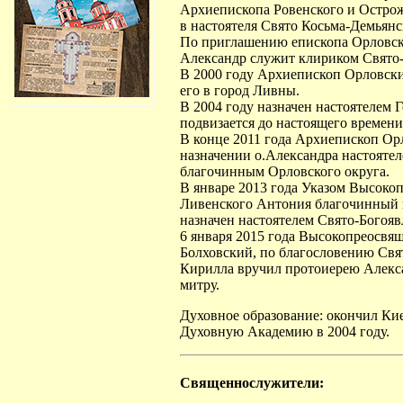
Архиепископа Ровенского и Острож
в настоятеля Свято Косьма-Демьянс
По приглашению епископа Орловско
Александр служит клириком Свято-
В 2000 году Архиепископ Орловски
его в город Ливны.
В 2004 году назначен настоятелем 
подвизается до настоящего времени
В конце 2011 года Архиепископ Ор
назначении о.Александра настояте
благочинным Орловского округа.
В январе 2013 года Указом Высоко
Ливенского Антония благочинный 
назначен настоятелем Свято-Богояв
6 января 2015 года Высокопреосв
Болховский, по благословению Свя
Кирилла вручил протоиерею Алекс
митру.
Духовное образование: окончил К
Духовную Академию в 2004 году.
Священнослужители: