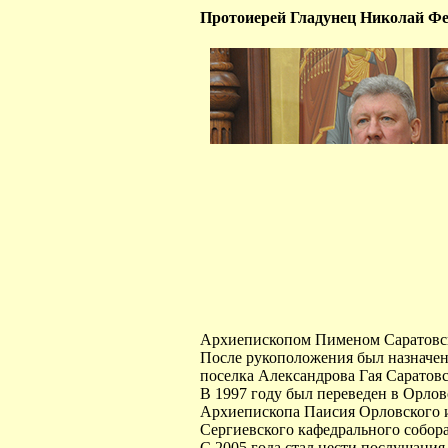
Протоиерей Гладунец Николай Ф
Архиепископом Пименом Саратовск
После рукоположения был назначен
поселка Александрова Гая Саратовс
В 1997 году был переведен в Орло
Архиепископа Паисия Орловского 
Сергиевского кафедрального собора
С 2005 года стал нести послушани