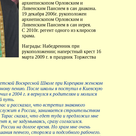
архиепископом Орловским и
Ливенским Паисием в сан диакона.
19 декабря 2006г. рукоположен
архиепископом Орловским и
Ливенским Паисием в сан иерея.
С 2010г. регент одного из клиросов
храма.
Награды: Набедренник при
рукоположении; наперстный крест 16
марта 2009 г. в праздник Торжества
детской Воскресной Школе при Корецком женском
вному пению. После школы я поступил в Киевскую
ил в 2004 г. я вернулся к родителям и молился
й путь.
арас и рассказал, что встретил знакомого
 служит в России, занимается строительством
. Тарас сказал, что едет туда и предложил мне
т я, не задумываясь, сразу согласился.
 России на долгое время. Но храм мне очень
ушания певчего, сторожа и подсобного рабочего.