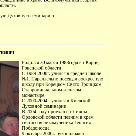
области.
ную Духовную семинарию.
гиевич
Родился 30 марта 1983года в г.Корце,
Ровенской области.
С 1989-2000г. учился в средней школе
№1. Параллельно посещал воскресную
школу при Корецком Свято-Троицком
Ставропигиальном женском
монастыре.
С 2000-2004г. учился в Киевской
Духовной семинарии.
В 2004 году приехал в г.Ливны
Орловской области певчим в храм
святого великомученика Георгия
Победоносца.
9 октября 2006г. рукоположен