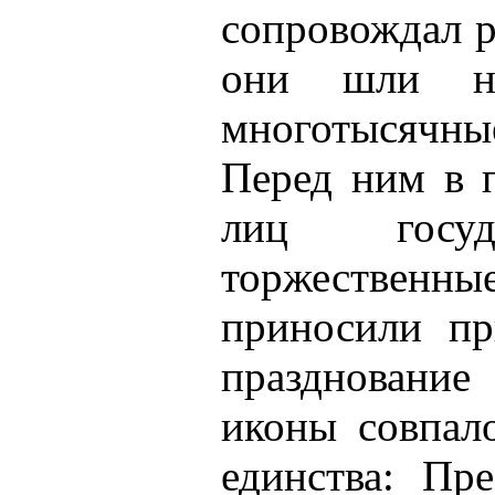
сопровождал р
они шли на
многотысячн
Перед ним в 
лиц госуд
торжестве
приносили пр
празднование
иконы совпал
единства: Пр