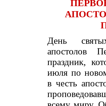
ПЕРВО
АПОСТО
День святы
апостолов 
праздник, ко
июля по ново
в честь апост
проповедовав
всему миру. О