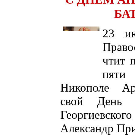
БА
23 ию
Прав
чтит 
пят
Никополе Ар
свой День А
Георгиевск
Александр Пр