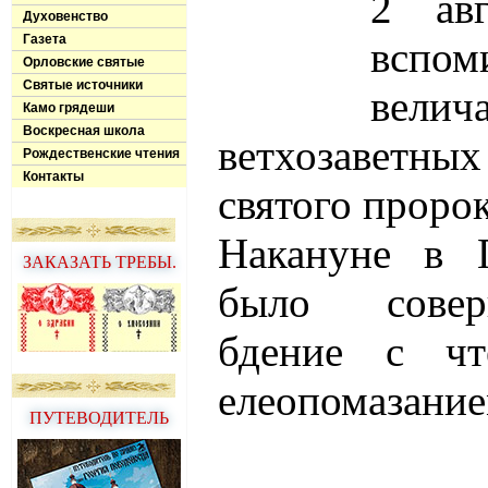
2 авг
Духовенство
Газета
вспо
Орловские святые
Святые источники
велич
Камо грядеши
Воскресная школа
ветхозаветн
Рождественские чтения
Контакты
святого проро
Накануне в Г
ЗАКАЗАТЬ ТРЕБЫ.
было совер
бдение с чт
елеопомазание
ПУТЕВОДИТЕЛЬ