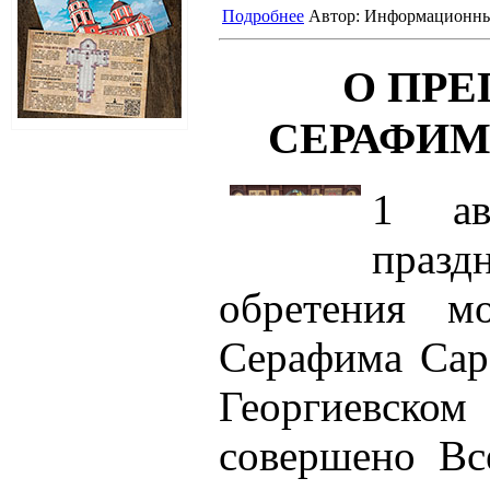
Подробнее
Автор:
Информационны
О ПР
СЕРАФИМ
1 ав
пра
обретения м
Серафима Сар
Георгиевс
совершено Вс