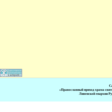
С
«Православный приход храма свят
Ливенской епархии Р