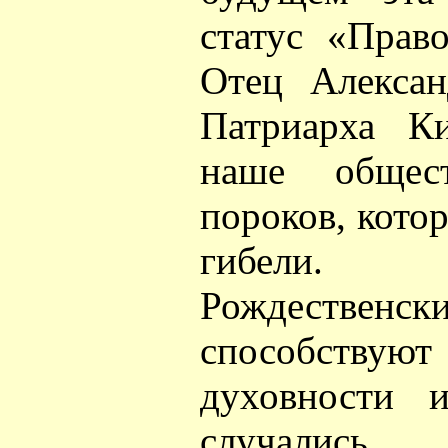
статус «Прав
Отец Алексан
Патриарха К
наше общес
пороков, кото
гибели. 
Рождеств
способст
духовности 
случались