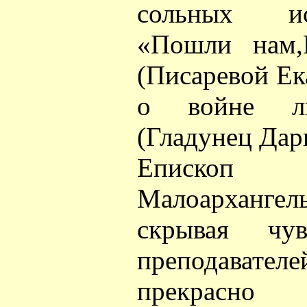
сольных ис
«Пошли нам,Г
(Писаревой Ек
о войне ли
(Гладунец Дар
Епископ
Малоархангел
скрывая чув
преподават
прекрасно 