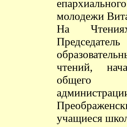
епархиальног
молодежи Вит
На Чтениях
Председат
образователь
чтений, нач
общего 
админист
Преображенск
учащиеся школ