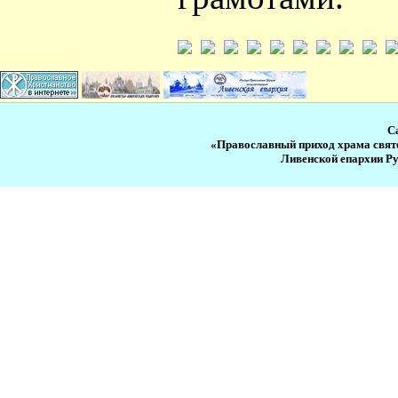
С
«Православный приход храма свят
Ливенской епархии Р