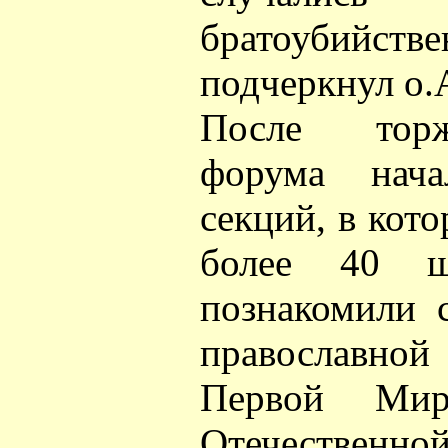
братоубийст
подчеркнул о.
После торж
форума нача
секций, в кот
более 40 шк
познакомили 
православн
Первой Мир
Отечественной