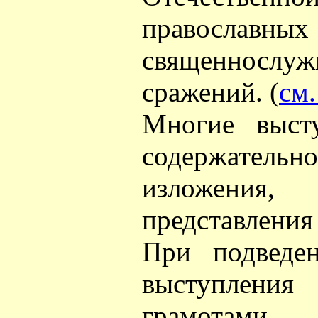
православных
священносл
сражений. (
см.
Многие высту
содержательн
изложения,
представления
При подведе
выступлени
грамотами.