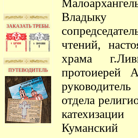
Малоарханге
Владыку 
ЗАКАЗАТЬ ТРЕБЫ.
сопредседате
чтений, насто
храма г.Ли
протоиерей А
ПУТЕВОДИТЕЛЬ
руководите
отдела религи
катехизации
Куманский 