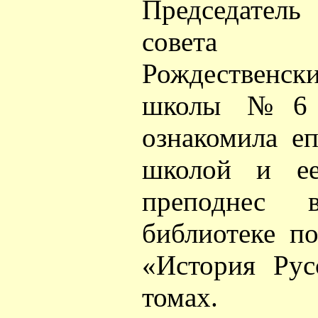
Председател
совета об
Рождественск
школы №6 С
ознакомила е
школой и ее
преподнес 
библиотеке п
«История Рус
томах.