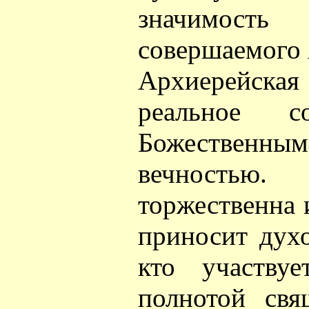
значимость 
совершаемого
Архиерейск
реальное с
Божестве
вечность
торжественна и
приносит дух
кто участву
полнотой свя