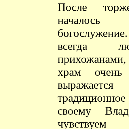
После торже
началось
богослужен
всегда л
прихожанами,
храм очень
выражае
традиционное
своему Вла
чувствуем