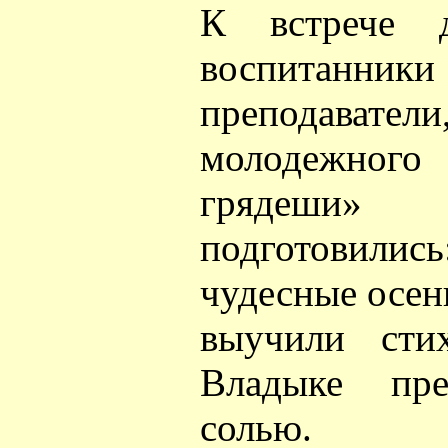
К встрече д
воспитанники
преподавател
молодежног
грядеши
подготовилис
чудесные осен
выучили ст
Владыке пр
солью.