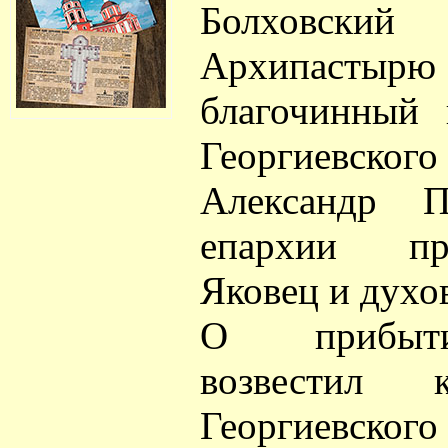
Болховс
Архипаст
благочинный 
Георгиевског
Александр П
епархии пр
Яковец и духо
О прибыти
возвестил 
Георгиевского