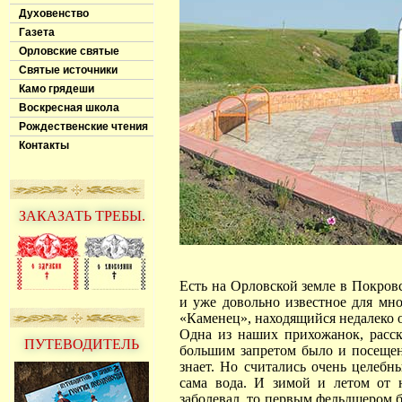
Духовенство
Газета
Орловские святые
Святые источники
Камо грядеши
Воскресная школа
Рождественские чтения
Контакты
ЗАКАЗАТЬ ТРЕБЫ.
Есть на Орловской земле в Покров
и уже довольно известное для мн
«Каменец», находящийся недалеко о
Одна из наших прихожанок, расск
ПУТЕВОДИТЕЛЬ
большим запретом было и посещен
знает. Но считались очень целебн
сама вода. И зимой и летом от 
заболевал, то первым фельдшером б