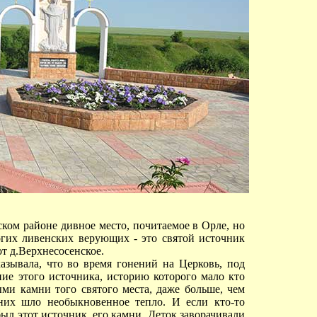
ском районе дивное место, почитаемое в Орле, но
огих ливенских верующих - это святой источник
т д.Верхнесосенское.
азывала, что во время гонений на Церковь, под
ие этого источника, историю которого мало кто
ыми камни того святого места, даже больше, чем
них шло необыкновенное тепло. И если кто-то
ыл этот источник, его камни. Деток заворачивали