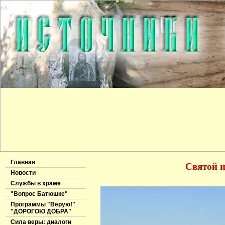
Главная
Святой и
Новости
Службы в храме
"Вопрос Батюшке"
Программы "Верую!"
"ДОРОГОЮ ДОБРА"
Сила веры: диалоги