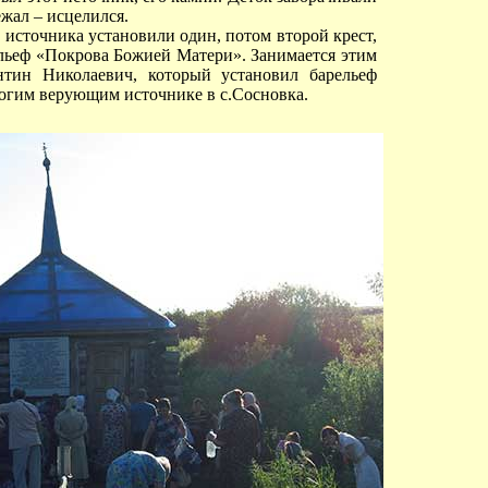
ежал – исцелился.
е источника установили один, потом второй крест,
ельеф «Покрова Божией Матери». Занимается этим
нтин Николаевич, который установил барельеф
огим верующим источнике в с.Сосновка.