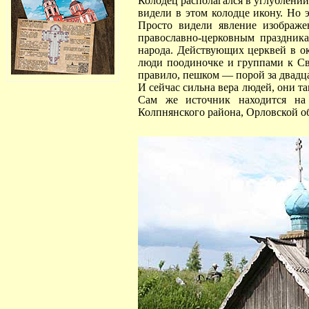
Колодец располагался в углублении
видели в этом колодце икону. Но э
Просто видели явление изображ
православно-церковным праздника
народа. Действующих церквей в ок
люди поодиночке и группами к Свя
правило, пешком — порой за двадца
И сейчас сильна вера людей, они т
Сам же источник находится на 
Колпнянского района, Орловской о