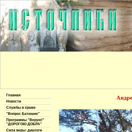
Главная
Андре
Новости
Службы в храме
"Вопрос Батюшке"
Программы "Верую!"
"ДОРОГОЮ ДОБРА"
Сила веры: диалоги