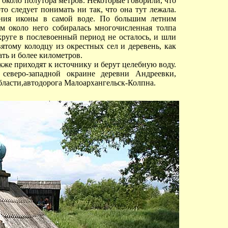
 около полутора метров. Некоторые говорили, что
то следует понимать ни так, что она тут лежала.
ения иконы в самой воде. По большим летним
м около него собиралась многочисленная толпа
руге в послевоенный период не осталось, и шли
тому колодцу из окрестных сел и деревень, как
ть и более километров.
акже приходят к источнику и берут целебную воду.
северо-западной окраине деревни Андреевки,
бласти,автодорога Малоархангельск-Колпна.