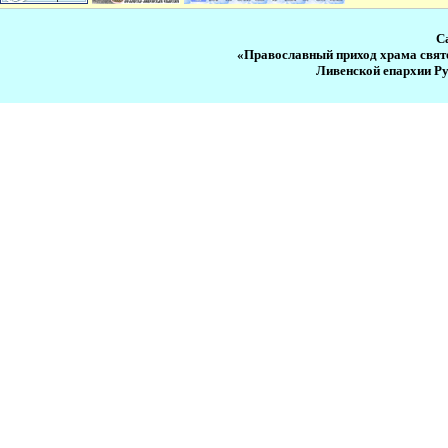
С
«Православный приход храма свят
Ливенской епархии Р