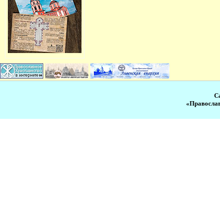
С
«Православ