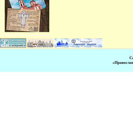
С
«Православ