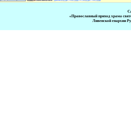
С
«Православный приход храма свят
Ливенской епархии Р