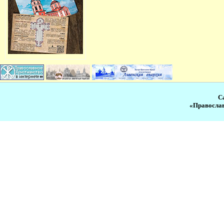
С
«Православ