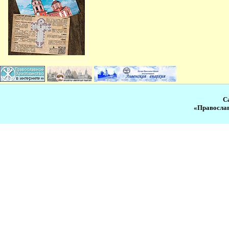
С
«Православ