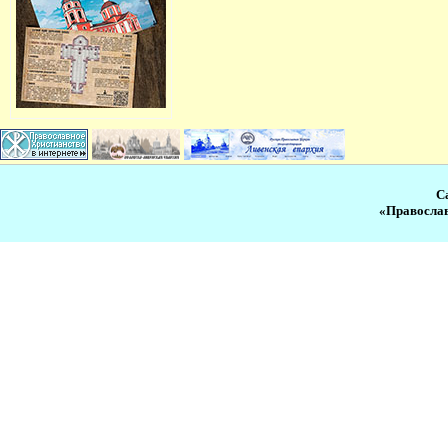
С
«Православ