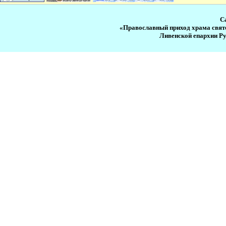
С
«Православный приход храма свят
Ливенской епархии Р