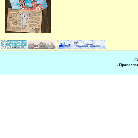
С
«Православ