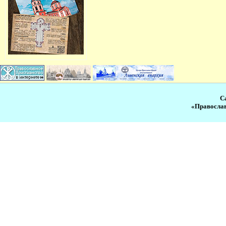
С
«Православ