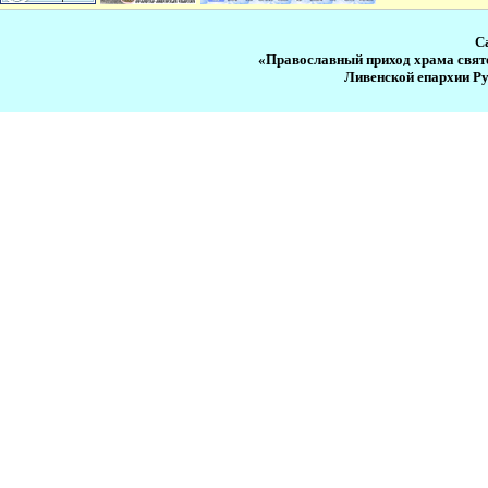
С
«Православный приход храма свят
Ливенской епархии Р