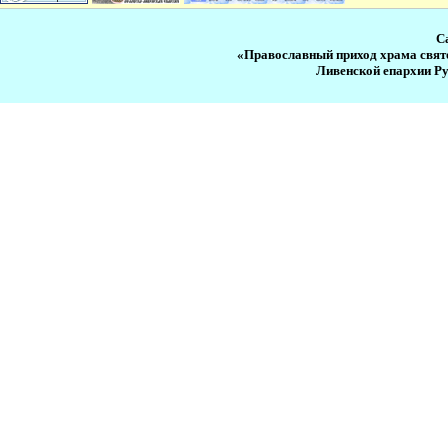
С
«Православный приход храма свят
Ливенской епархии Р