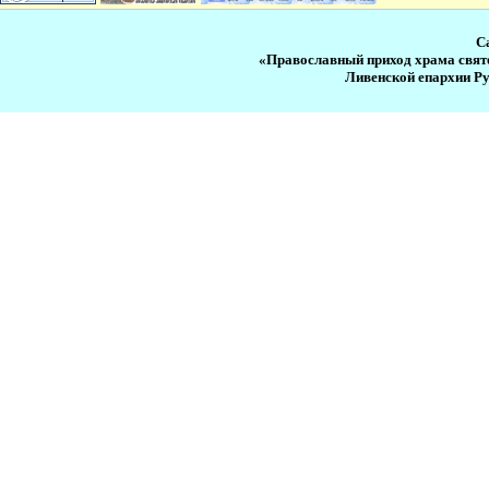
С
«Православный приход храма свят
Ливенской епархии Р