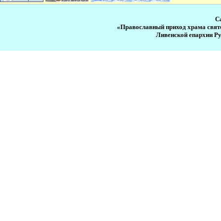
С
«Православный приход храма свят
Ливенской епархии Р