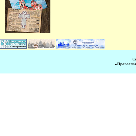
С
«Православ