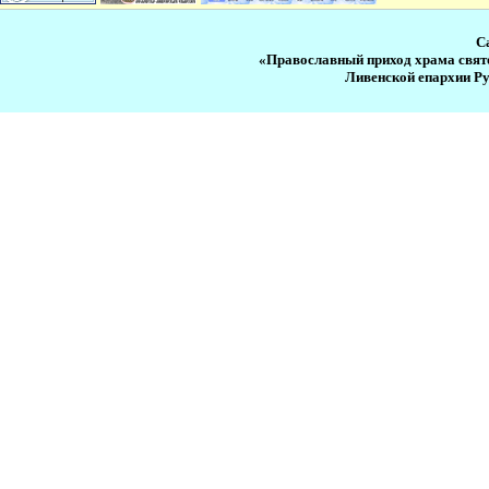
С
«Православный приход храма свят
Ливенской епархии Р